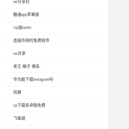
ssr分享社
酷通app苹果版
vip版turbo
连接外网的免费软件
ssr共享
老王 梯子 佛系
华为能下载instagram吗
风赛
vp下载安卓版免费
飞鱼链