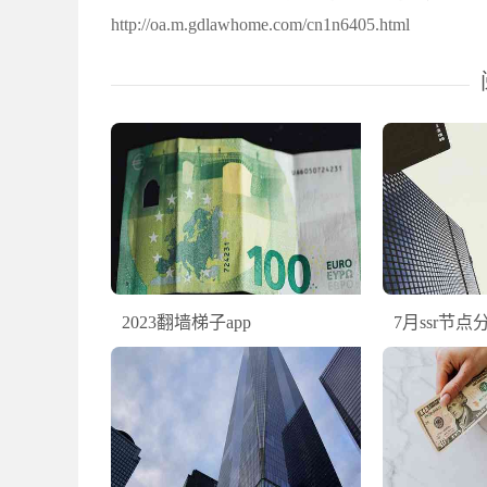
http://oa.m.gdlawhome.com/cn1n6405.html
2023翻墙梯子app
7月ssr节点