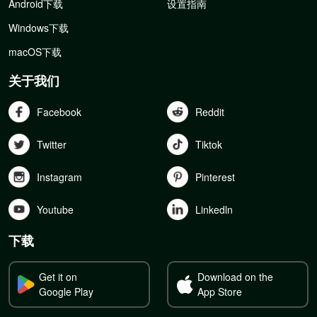
Android下载
设置指南
Windows下载
macOS下载
关于我们
Facebook
Reddit
Twitter
Tiktok
Instagram
Pinterest
Youtube
Linkedln
下载
Get it on
Download on the
Google Play
App Store